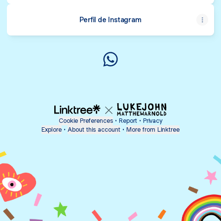
Perfil de Instagram
@almamia.bebes WhatsApp
Cookie Preferences
•
Report
•
Privacy
Explore
•
About this account
•
More from Linktree