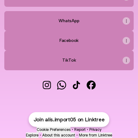
WhatsApp
Facebook
TikTok
@alis.import05 Instagram
@alis.import05 WhatsApp
@alis.import05 TikTok
@alis.import05 Fac
Join alis.import05 on Linktree
Cookie Preferences
•
Report
•
Privacy
Explore
•
About this account
•
More from Linktree