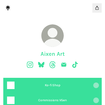
Aixen Art
Aixen Art Instagram
Aixen Art Bluesky
Aixen Art Threads
Aixen Art Email
Aixen Art TikTok
Ko-fi Shop
Commissions VGen