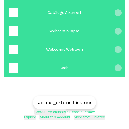
Catálogo Aixen Art
Webcomic Tapas
Webcomic Webtoon
Web
Join ai_art7 on Linktree
Cookie Preferences
•
Report
•
Privacy
Explore
•
About this account
•
More from Linktree