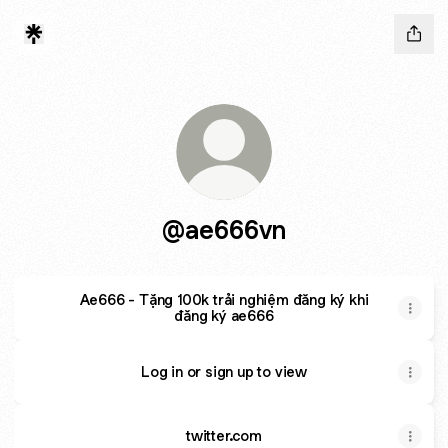
@ae666vn
Ae666 - Tặng 100k trải nghiệm đăng ký khi
đăng ký ae666
Log in or sign up to view
twitter.com