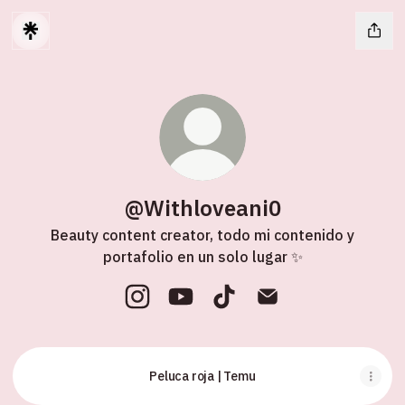
@Withloveani0
Beauty content creator, todo mi contenido y
portafolio en un solo lugar ✨
@Withloveani0 Instagram
@Withloveani0 YouTube
@Withloveani0 TikTok
@Withloveani0 Emai
Peluca roja | Temu