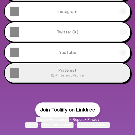
Instagram
Twitter (X)
YouTube
Pinterest
Pinterest
·
Profile
Join Tooliify on Linktree
Cookie Preferences
•
Report
•
Privacy
Explore
•
About this account
•
More from Linktree