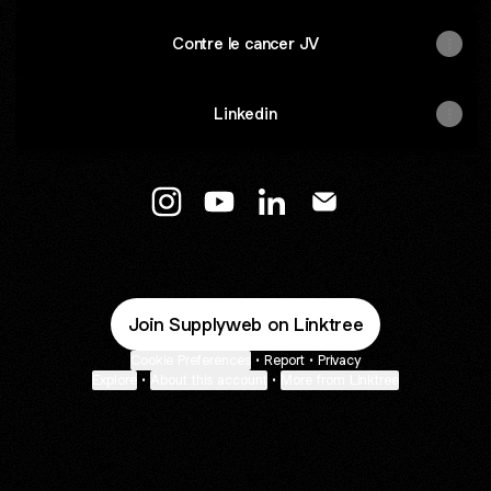
Contre le cancer JV
Linkedin
@Supplyweb.fr Instagram
@Supplyweb.fr YouTube
@Supplyweb.fr LinkedIn
@Supplyweb.fr Emai
Join Supplyweb on Linktree
Cookie Preferences
•
Report
•
Privacy
Explore
•
About this account
•
More from Linktree