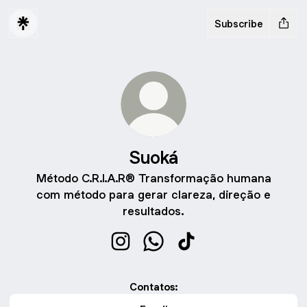
Subscribe
Suoká
Método C.R.I.A.R® Transformação humana
com método para gerar clareza, direção e
resultados.
Suoká Instagram
Suoká WhatsApp
Suoká TikTok
Contatos: