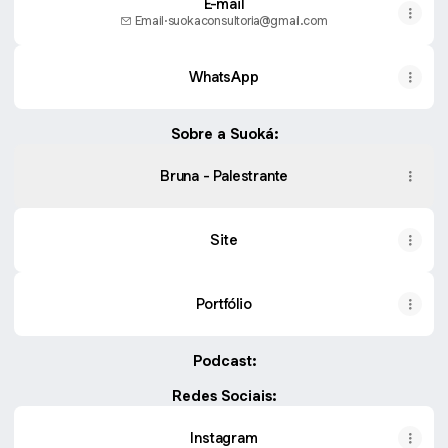
E-mail
Email
·
suokaconsultoria@gmail.com
WhatsApp
Sobre a Suoká:
Bruna - Palestrante
Site
Portfólio
Podcast:
EP
43
Redes Sociais:
|
Alta
Instagram
performance