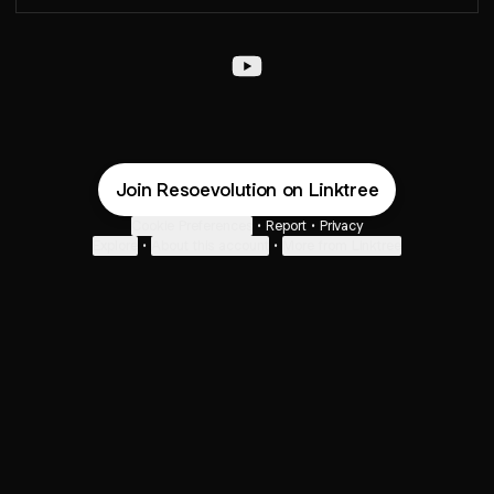
Resoevolution YouTube
Join Resoevolution on Linktree
Cookie Preferences
•
Report
•
Privacy
Explore
•
About this account
•
More from Linktree