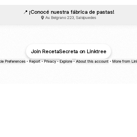
📍 ¡Conocé nuestra fábrica de pastas!
Av. Belgrano 223, Salsipuedes
Join RecetaSecreta on Linktree
ie Preferences
•
Report
•
Privacy
•
Explore
•
About this account
•
More from Lin