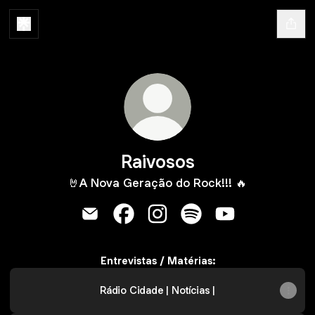
Raivosos
🤘A Nova Geração do Rock!!! 🔥
Raivosos Email
Raivosos Facebook
Raivosos Instagram
Raivosos Spotify
Raivosos YouTub
Entrevistas / Matérias:
Rádio Cidade | Notícias |