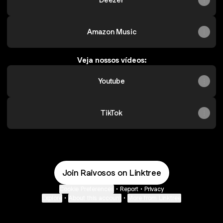
Amazon Music
Veja nossos vídeos:
Youtube
TikTok
Join Raivosos on Linktree
Cookie Preferences
•
Report
•
Privacy
Explore
•
About this account
•
More from Linktree