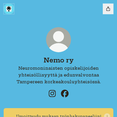
Nemo ry
Neuromoninaisten opiskelijoiden
yhteisöllisyyttä ja edunvalvontaa
Tampereen korkeakouluyhteisössä.
Nemo ry Instagram
Nemo ry Facebook
Ilmoittaudu mukaan työnhakupaneeliin!