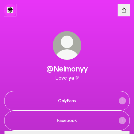
@Nelmonyy
Love ya💜
OnlyFans
Facebook