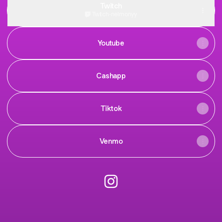
Twitch
Twitch
·
nelmonyy
Youtube
Cashapp
Tiktok
Venmo
@Nelmonyy Instagram