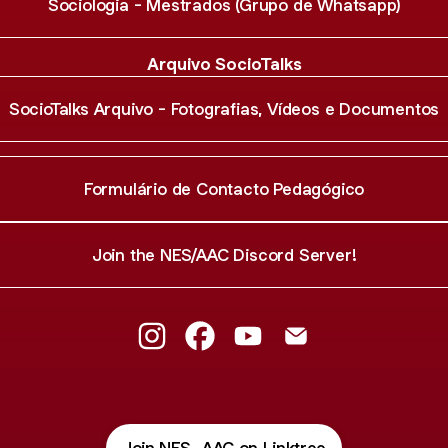
Sociologia - Mestrados (Grupo de Whatsapp)
Arquivo SocioTalks
SocioTalks Arquivo - Fotografias, Vídeos e Documentos
Formulário de Contacto Pedagógico
Join the NES/AAC Discord Server!
@NES_AAC Instagram
@NES_AAC Facebook
@NES_AAC YouTube
@NES_AAC Email