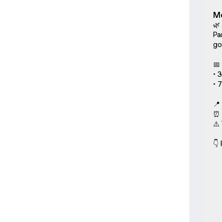
Me
🌿
Pa
go
📅
• 3
• 7
📍
⏰ 
⚠️
👇