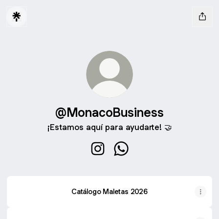
@MonacoBusiness
¡Estamos aquí para ayudarte! 🤝
@MonacoBusiness Instagram
@MonacoBusiness Whats
Catálogo Maletas 2026