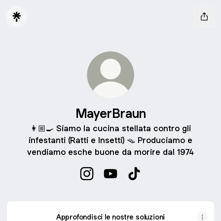
MayerBraun
👩🏼‍🍳 Siamo la cucina stellata contro gli
infestanti (Ratti e Insetti) 🪤 Produciamo e
vendiamo esche buone da morire dal 1974
MayerBraun Instagram
MayerBraun YouTube
MayerBraun TikTok
Approfondisci le nostre soluzioni