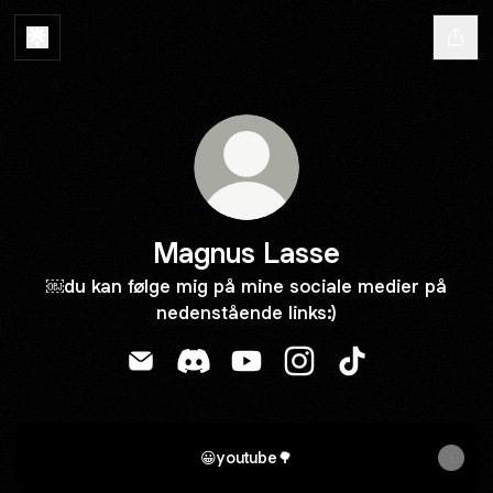
Magnus Lasse
￼du kan følge mig på mine sociale medier på
nedenstående links:)
Magnus Lasse Email
Magnus Lasse Discord
Magnus Lasse YouTube
Magnus Lasse Instagr
Magnus Lasse T
😀youtube🌳