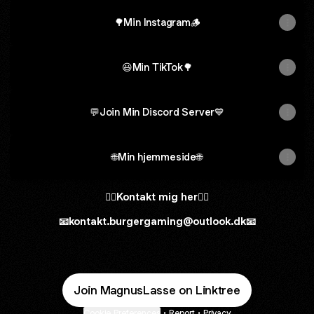
🌳Min Instagram🪵
😃Min TikTok🌳
💬Join Min Discord Server💙
🌐Min hjemmeside🌐
👇🏻Kontakt mig her👇🏻
📧kontakt.burgergaming@outlook.dk📧
Join MagnusLasse on Linktree
Cookie Preferences
•
Report
•
Privacy