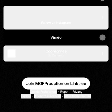
Instagram
Instagram
mgf.production ‧ 332 followers
Follow on Instagram
Viméo
Coordonnée
Contact
·
Join MGFProdction on Linktree
Cookie Preferences
•
Report
•
Privacy
Explore
•
About this account
•
More from Linktree