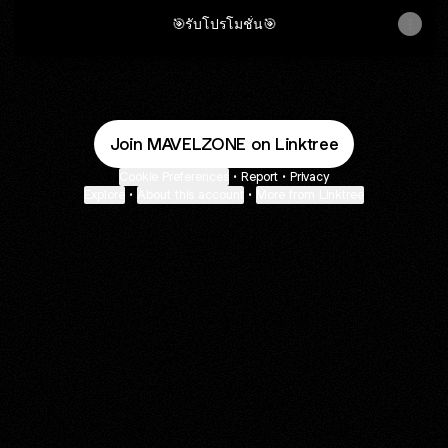
🎯รับโปรโมชั่น🎯
Join MAVELZONE on Linktree
Cookie Preferences
•
Report
•
Privacy
Explore
•
About this account
•
More from Linktree