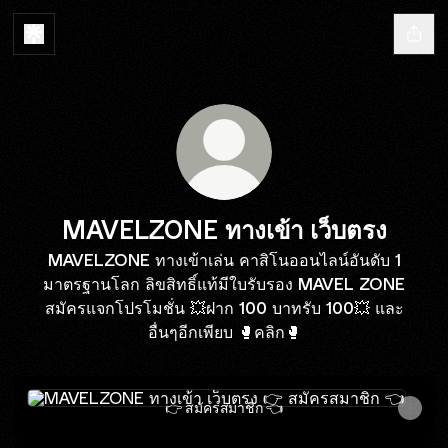
MAVELZONE ทางเข้า เว็บตรง
MAVELZONE ทางเข้าเล่น คาสิโนออนไลน์อันดับ 1
มาตรฐานโลก ลิขสิทธิ์แท้มีใบรับรอง MAVEL ZONE
สมัครแจกโปรโมชั่น 💥ฝาก 100 บาทรับ 100💥 และ
อื่นๆอีกเพียบ 🥊คลิก🥊
👉 สมัครสมาชิก 👈
👉 สมัครสมาชิก 👈