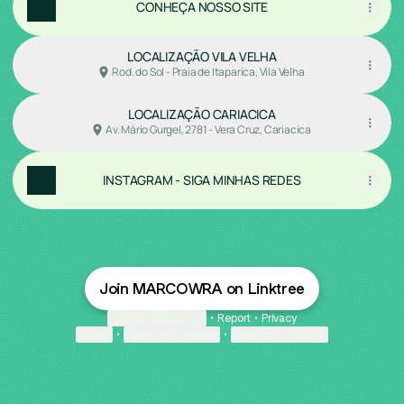
CONHEÇA NOSSO SITE
LOCALIZAÇÃO VILA VELHA
Rod. do Sol - Praia de Itaparica, Vila Velha
LOCALIZAÇÃO CARIACICA
Av. Mário Gurgel, 2781 - Vera Cruz, Cariacica
INSTAGRAM - SIGA MINHAS REDES
Join MARCOWRA on Linktree
Cookie Preferences
•
Report
•
Privacy
Explore
•
About this account
•
More from Linktree