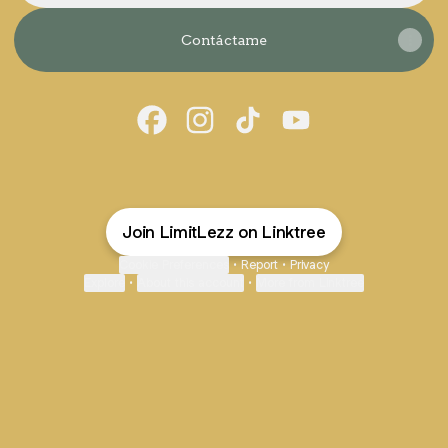
Contáctame
Limi Albarrán Facebook
Limi Albarrán Instagram
Limi Albarrán TikTok
Limi Albarrán Yo
Join LimitLezz on Linktree
Cookie Preferences
•
Report
•
Privacy
Explore
•
About this account
•
More from Linktree