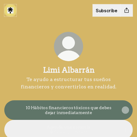
Subscribe
Limi Albarrán
Te ayudo a estructurar tus sueños
financieros y convertirlos en realidad.
10 Hábitos financieros tóxicos que debes
dejar inmediatamente
Agenda una asesoría
Calendly
·
Limitlezz