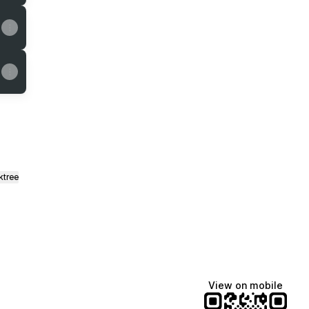
ktree
View on mobile