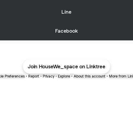
Line
Facebook
Join HouseWe_space on Linktree
ie Preferences
•
Report
•
Privacy
•
Explore
•
About this account
•
More from Lin