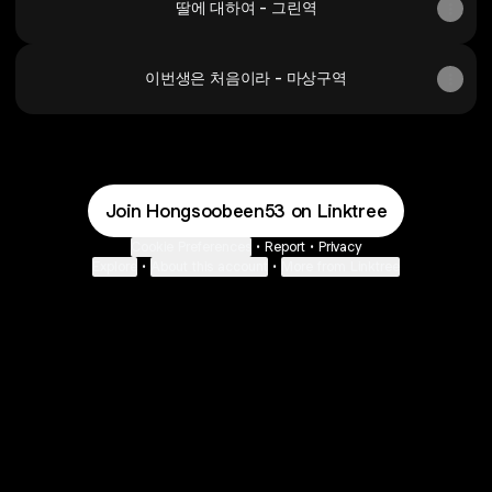
딸에 대하여 - 그린역
이번생은 처음이라 - 마상구역
Join Hongsoobeen53 on Linktree
Cookie Preferences
•
Report
•
Privacy
Explore
•
About this account
•
More from Linktree