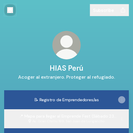
Subscribe
HIAS Perú
Acoger al extranjero. Proteger al refugiado.
📝 Registro de Emprendedores/as
📍 Mapa para llegar al Emprende Fest (Sábado 23
Noviembre)
Av. Gran Chimu 199, San Juan de Lurigancho