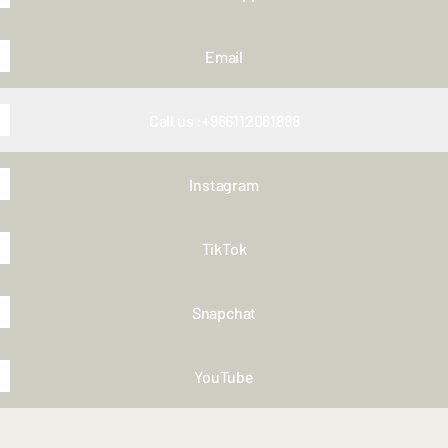
Email
Call us :+966112061888
Instagram
TikTok
Snapchat
YouTube