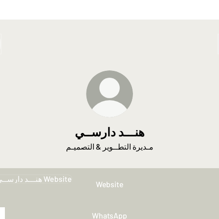
هنـــد دارســي
مـديرة التطــوير & التصميـم
ite
Website
WhatsApp