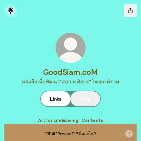
GoodSiam.coM
หนังสือเพื่อพัฒนา"สภาวะศิลปะ" โดยองค์รวม
Links
Shop
Art for​ Life&Living​ : Contents
"REAL"ProJecT™ คืออะไร?