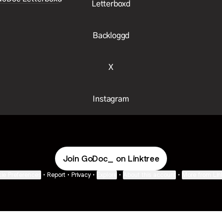
Letterboxd
Backloggd
X
Instagram
Join GoDoc_ on Linktree
ie Preferences
•
Report
•
Privacy
•
Explore
•
About this account
•
More from Lin