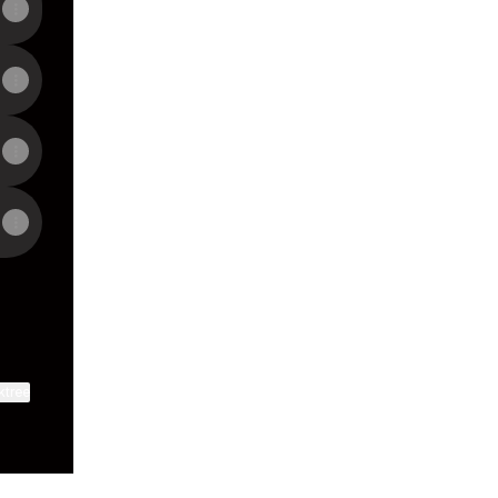
ktree
View on mobile