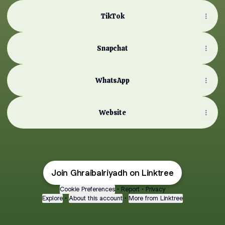
TikTok
Snapchat
WhatsApp
Website
Join Ghraibalriyadh on Linktree
Cookie Preferences
•
Report
•
Privacy
Explore
•
About this account
•
More from Linktree