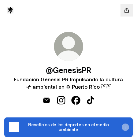
@GenesisPR
Fundación Génesis PR Impulsando la cultura
🌱 ambiental en ♻️ Puerto Rico 🇵🇷
@GenesisPR Email
@GenesisPR Instagram
@GenesisPR Facebook
@GenesisPR TikTok
Beneficios de los deportes en el medio
ambiente