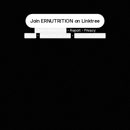
Join ERNUTRITION on Linktree
Cookie Preferences
•
Report
•
Privacy
Explore
•
About this account
•
More from Linktree