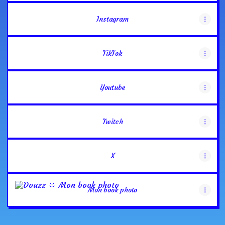
Instagram
TikTok
Youtube
Twitch
X
Mon book photo
Mon book photo