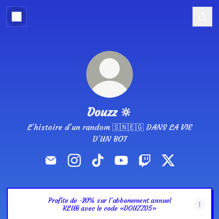
Douzz 🔆
L'histoire d'un random 🇸🇳🇪🇬 DANS LA VIE
D’UN BOT
Douzz 🔆 Email
Douzz 🔆 Instagram
Douzz 🔆 TikTok
Douzz 🔆 YouTube
Douzz 🔆 Twitch
Douzz 🔆 X
Profite de -20% sur l’abbonement annuel
KLUB avec le code «DOUZZ05»