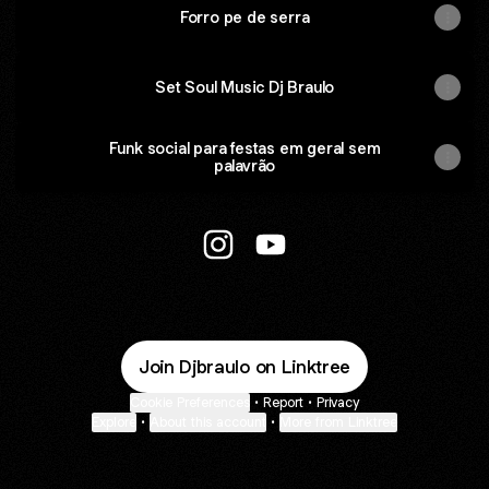
Forro pe de serra
Set Soul Music Dj Braulo
Funk social para festas em geral sem
palavrão
@Djbraulo Instagram
@Djbraulo YouTube
Join Djbraulo on Linktree
Cookie Preferences
•
Report
•
Privacy
Explore
•
About this account
•
More from Linktree