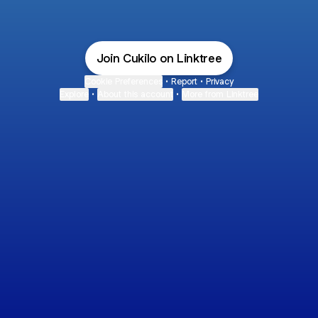
Join Cukilo on Linktree
Cookie Preferences
•
Report
•
Privacy
Explore
•
About this account
•
More from Linktree