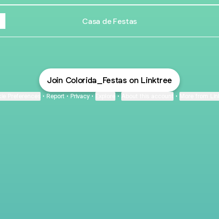
Casa de Festas
Join Colorida_Festas on Linktree
ie Preferences
•
Report
•
Privacy
•
Explore
•
About this account
•
More from Lin