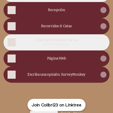
Recepción
Recorridos & Catas
Guía Gastronómica Parras
PDF
·
Document
Página Web
Escriba una opinión: SurveyMonkey
Join Colibri23 on Linktree