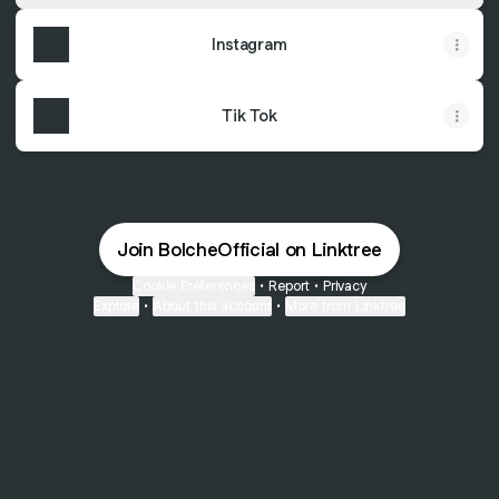
Instagram
Tik Tok
Join BolcheOfficial on Linktree
Cookie Preferences
•
Report
•
Privacy
Explore
•
About this account
•
More from Linktree