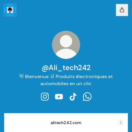
@Ali_tech242
👋 Bienvenue 🛒 Produits électroniques et
automobiles en un clic
@Ali_tech242 Instagram
@Ali_tech242 YouTube
@Ali_tech242 TikTok
@Ali_tech242 Wha
alitech242.com