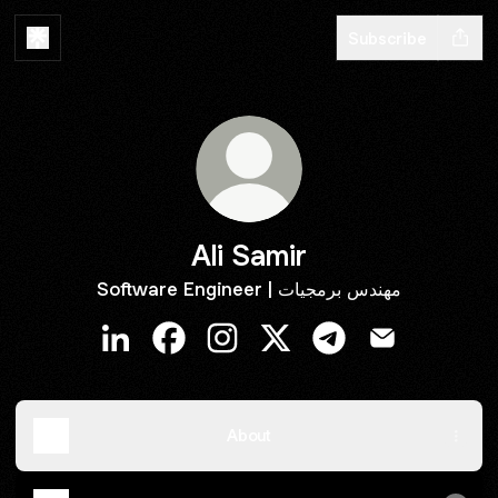
Subscribe
Ali Samir
Software Engineer | مهندس برمجيات
Ali Samir LinkedIn
Ali Samir Facebook
Ali Samir Instagram
Ali Samir X
Ali Samir Telegram
Ali Samir Emai
About