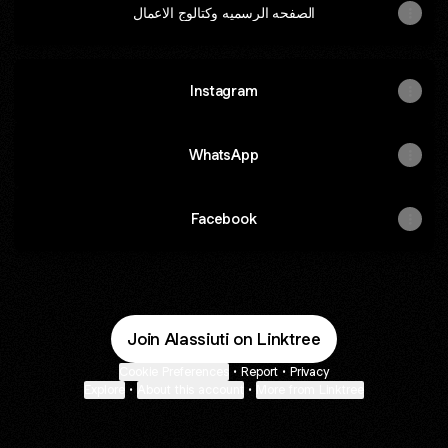
الصفحه الرسميه وكتالوج الاعمال
Instagram
WhatsApp
Facebook
Join Alassiuti on Linktree
Cookie Preferences
•
Report
•
Privacy
Explore
•
About this account
•
More from Linktree