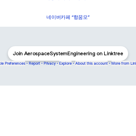
네이버카페 “항꿈모”
Join AerospaceSystemEngineering on Linktree
ie Preferences
•
Report
•
Privacy
•
Explore
•
About this account
•
More from Lin