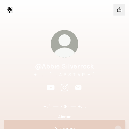
@Abbie Silverrock
✦ . . ˚ . ＡＢＳＴＡＲ ✦. ˚.
@Abbie Silverrock YouTube
@Abbie Silverrock Instagram
@Abbie Silverrock Emai
✦. ˚. ── ・❥ · ── ✦. ˚.
Abstar
𝘐𝘯𝘴𝘵𝘢𝘨𝘳𝘢𝘮