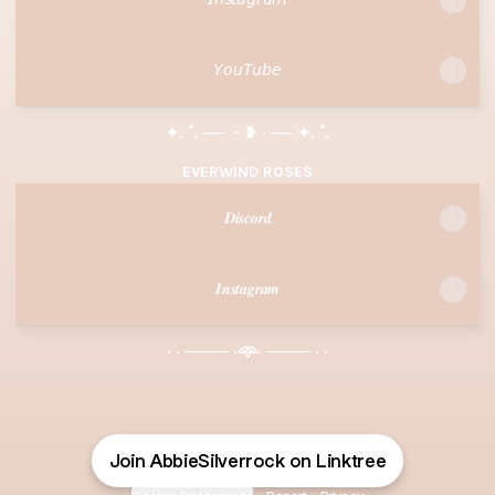
𝘠𝘰𝘶𝘛𝘶𝘣𝘦
✦. ˚. ── ・❥ · ── ✦. ˚.
EVERWIND ROSES
𝑫𝒊𝒔𝒄𝒐𝒓𝒅
𝑰𝒏𝒔𝒕𝒂𝒈𝒓𝒂𝒎
· · ──── ·𖥸· ──── · ·
Join AbbieSilverrock on Linktree