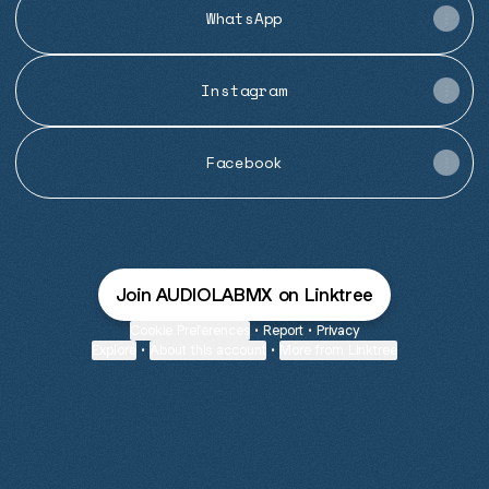
WhatsApp
Instagram
Facebook
Join AUDIOLABMX on Linktree
Cookie Preferences
•
Report
•
Privacy
Explore
•
About this account
•
More from Linktree