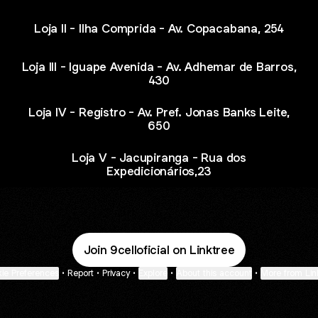
Loja II - Ilha Comprida - Av. Copacabana, 254
Loja III - Iguape Avenida - Av. Adhemar de Barros,
430
Loja IV - Registro - Av. Pref. Jonas Banks Leite,
650
Loja V - Jacupiranga - Rua dos
Expedicionários,23
Join 9celloficial on Linktree
ie Preferences
•
Report
•
Privacy
•
Explore
•
About this account
•
More from Lin