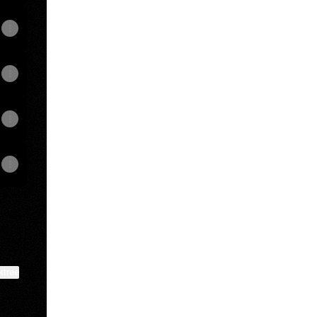
ktree
View on mobile