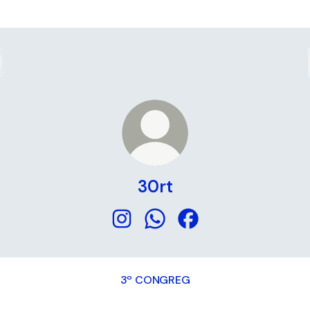
30rt
30rt Instagram
30rt WhatsApp
30rt Facebook
3º CONGREG