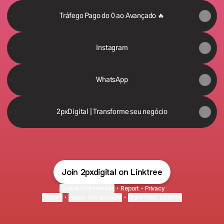
Tráfego Pago do 0 ao Avançado 🔥
Instagram
WhatsApp
2pxDigital | Transforme seu negócio
Join 2pxdigital on Linktree
Cookie Preferences
•
Report
•
Privacy
Explore
•
About this account
•
More from Linktree