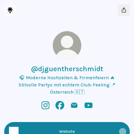
@djguentherschmidt
🎧 Moderne Hochzeiten & Firmenfeiern 🔥
Stilvolle Partys mit echtem Club-Feeling 📍
Österreich 🇦🇹
@djguentherschmidt Instagram
@djguentherschmidt Facebook
@djguentherschmidt Emai
@djguentherschmid
Website