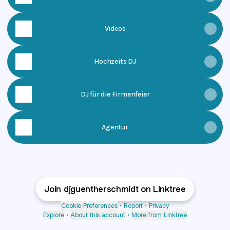
Videos
Hochzeits DJ
DJ für die Firmenfeier
Agentur
Join djguentherschmidt on Linktree
Cookie Preferences
•
Report
•
Privacy
Explore
•
About this account
•
More from Linktree