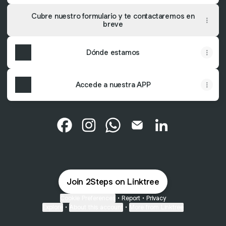
Cubre nuestro formulario y te contactaremos en
breve
Dónde estamos
Accede a nuestra APP
@2Steps Facebook
@2Steps Instagram
@2Steps WhatsApp
@2Steps Email
@2Steps Linked
Join 2Steps on Linktree
Cookie Preferences
•
Report
•
Privacy
Explore
•
About this account
•
More from Linktree