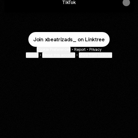
TikTok
Join xbeatrizads_ on Linktree
Cookie Preferences
•
Report
•
Privacy
Explore
•
About this account
•
More from Linktree