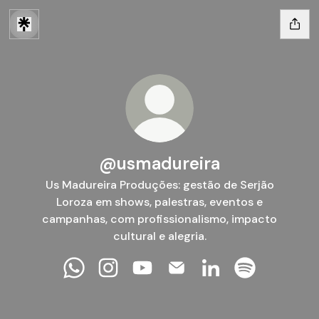
@usmadureira
Us Madureira Produções: gestão de Serjão
Loroza em shows, palestras, eventos e
campanhas, com profissionalismo, impacto
cultural e alegria.
@usmadureira WhatsApp
@usmadureira Instagram
@usmadureira YouTube
@usmadureira Email
@usmadureira Linke
@usmadureira