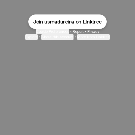
Join usmadureira on Linktree
Cookie Preferences
•
Report
•
Privacy
Explore
•
About this account
•
More from Linktree